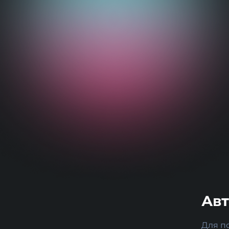
Ав
Для п